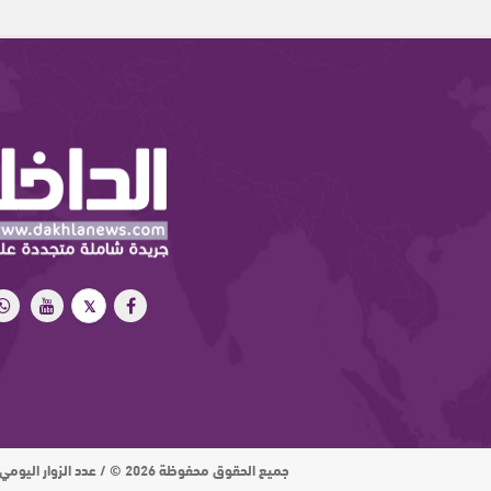
جميع الحقوق محفوظة 2026 © / عدد الزوار اليومي : 15 ألف