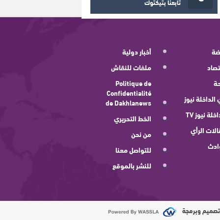
تابعنا بتيكتوك
ضة
أخبار دولية
صاد
ملفات للنقاش
ة
Politique de
Confidentialité
 الداخلة نيوز
de Dakhlanews
اخلة نيوز TV
الخط التحريري
لات الرأي
من نحن
ادث
للتواصل معنا
للنشر بالموقع
صميم وبرمجة