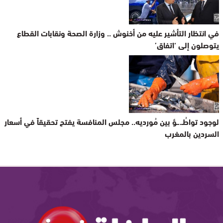
في انتظار التأشير عليه من أخنوش .. وزارة الصحة ونقابات القطاع
يتوصلون إلى ‘اتفاق’
لوجود تواطُـ..ـؤ بين مُورديه.. مجلس المنافسة يفتح تحقيقاً في أسعار
السردين بالمغرب