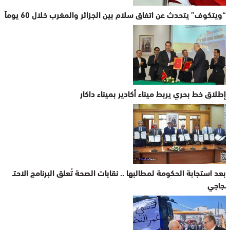
“ويتكوف” يتحدث عن اتفاق سلام بين الجزائر والمغرب خلال 60 يوماً
إطلاق خط بحري يربط ميناء أكادير بميناء داكار
بعد استجابة الحكومة لمطالبها .. نقابات الصحة تُعلق البرنامج الاحتـ
ـجاجي