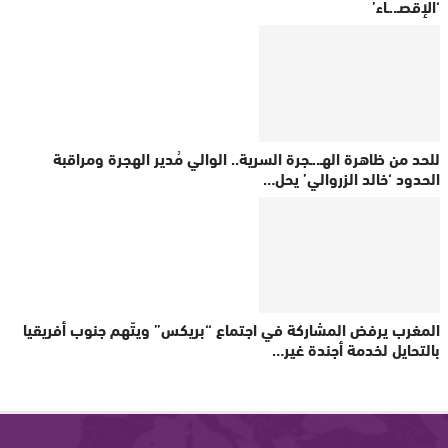
‘الإقصـ..ـاء’
للحد من ظاهرة الهـ..ـجرة السرية.. الوالي مُدير الهجرة ومراقبة
الحدود ‘خالد الزروالي’ يحل…
المغرب يرفض المشاركة في اجتماع “بريكس” ويتّهم جنوب أفريقيا
بالتحايل لخدمة أجندة غير…