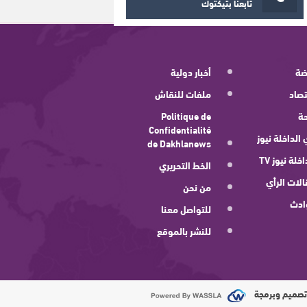
تابعنا بتيكتوك
ضة
أخبار دولية
صاد
ملفات للنقاش
ة
Politique de
Confidentialité
 الداخلة نيوز
de Dakhlanews
اخلة نيوز TV
الخط التحريري
لات الرأي
من نحن
ادث
للتواصل معنا
للنشر بالموقع
صميم وبرمجة