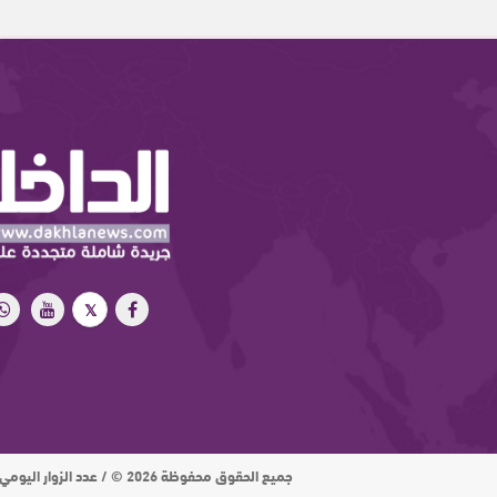
جميع الحقوق محفوظة 2026 © / عدد الزوار اليومي : 15 ألف