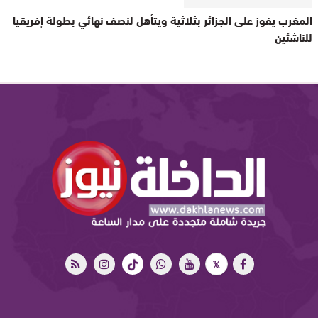
المغرب يفوز على الجزائر بثلاثية ويتأهل لنصف نهائي بطولة إفريقيا
للناشئين