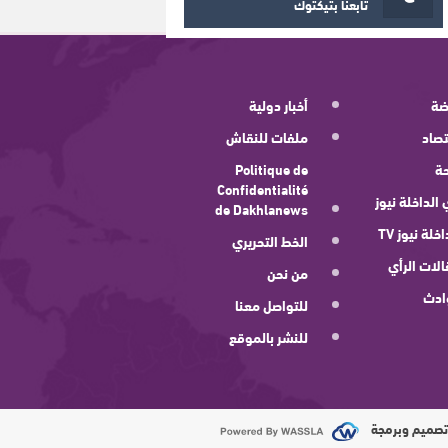
تابعنا بتيكتوك
ضة
أخبار دولية
صاد
ملفات للنقاش
ة
Politique de
Confidentialité
 الداخلة نيوز
de Dakhlanews
اخلة نيوز TV
الخط التحريري
لات الرأي
من نحن
ادث
للتواصل معنا
للنشر بالموقع
صميم وبرمجة