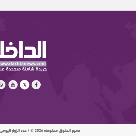
جميع الحقوق محفوظة 2026 © / عدد الزوار اليومي : 15 ألف