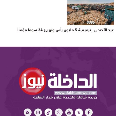
عيد الأضحى.. ترقيم 5.4 مليون رأس وتهيئ 34 سوقاً مؤقتاً