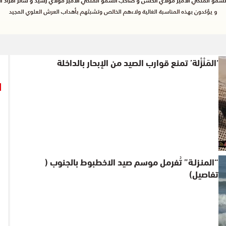
‘المَنْزْلة’ تمنع قوارب الصيد من الإبحار بالداخلة
“المنـزلـة” تُفرمل موسم صيد الاخطبوط بالجنوب (
تفاصيل)