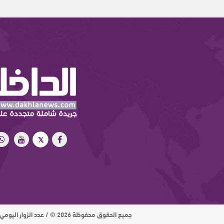
جميع الحقوق محفوظة 2026 © / عدد الزوار اليومي : 15 ألف