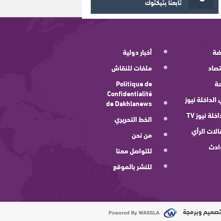
تابعنا بتيكتوك
ضة
أخبار دولية
صاد
ملفات للنقاش
ة
Politique de
Confidentialité
 الداخلة نيوز
de Dakhlanews
اخلة نيوز TV
الخط التحريري
لات الرأي
من نحن
ادث
للتواصل معنا
للنشر بالموقع
صميم وبرمجة