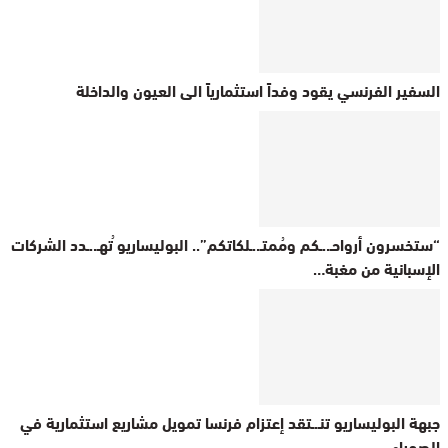
السفير الفرنسي يقود وفداً استثمارياً الى العيون والداخلة
“ستخسرون أرواحـ..ـكم ومُمتـ..ـلكاتكم”.. البوليساريو ُتهـ..ـدد الشركات
الإسبانية من مغبة…
جبهة البوليساريو تنـ.ـتقد إعتزام فرنسا تمويل مشاريع استثمارية في
الصحراء