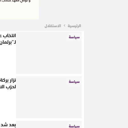
الرئيسية
الاستقلال
انتخاب ع
سياسة
لـ”برلما
نزار برك
سياسة
لحزب الا
بعد شد و
سياسة