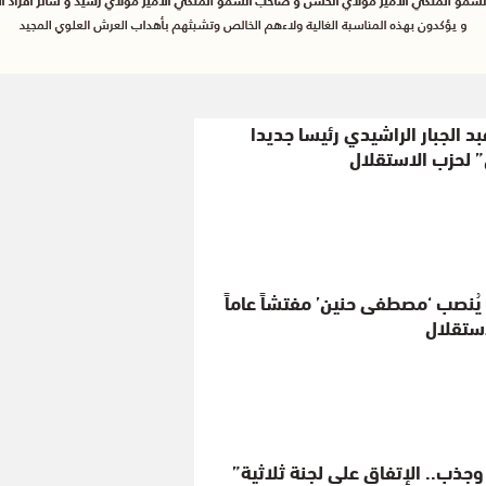
بد الجبار الراشيدي رئيسا جديدا
ن” لحزب الاستقلال
ة يُنصب ‘مصطفى حنين’ مفتشاً عاماً
ستقلال
جذب.. الإتفاق على لجنة ثلاثية”