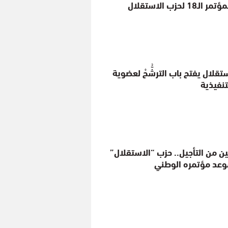
18 لحزب الاستقلال
تقلال يفتح باب الترشُّحْ لعضوية
تنفيذية
ن من التأجيل.. حزب “الاستقلال”
عد مؤتمره الوطني