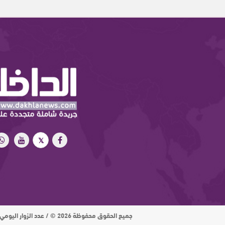
جميع الحقوق محفوظة 2026 © / عدد الزوار اليومي : 15 ألف