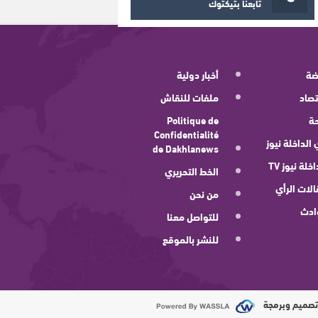
تابعنا بتيكتوك
ضة
أخبار دولية
صاد
ملفات للنقاش
ة
Politique de
Confidentialité
 الداخلة نيوز
de Dakhlanews
اخلة نيوز TV
الخط التحريري
لات الرأي
من نحن
ادث
للتواصل معنا
للنشر بالموقع
صميم وبرمجة