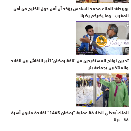
بوريطة: الملك محمد السادس يؤكد أن أمن دول الخليج من أمن
المغرب.. وما يضركم يضرنا
تحيين لوائح المستفيدين من ‘قفة رمضان’ تثير النقاش بين القائد
والمنتخبين بجماعة بئر…
الملك ُيعطي انطلاقة عملية “رمضان 1445” لفائدة مليون أسرة
فقـ..ـيرة