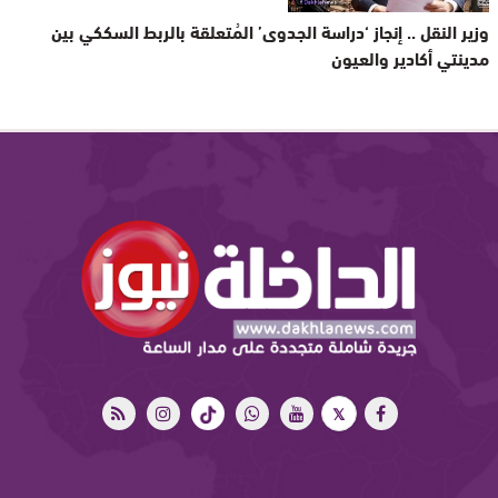
وزير النقل .. إنجاز ‘دراسة الجدوى’ المُتعلقة بالربط السككي بين
مدينتي أكادير والعيون