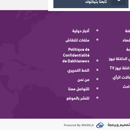
تابعنا بتيكتوك
ضة
أخبار دولية
صاد
ملفات للنقاش
ة
Politique de
Confidentialité
 الداخلة نيوز
de Dakhlanews
اخلة نيوز TV
الخط التحريري
لات الرأي
من نحن
ادث
للتواصل معنا
للنشر بالموقع
صميم وبرمجة