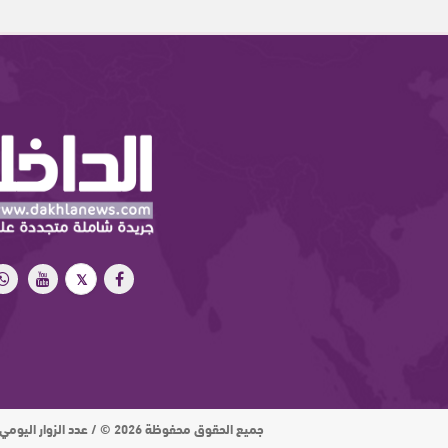
جميع الحقوق محفوظة 2026 © / عدد الزوار اليومي : 15 ألف