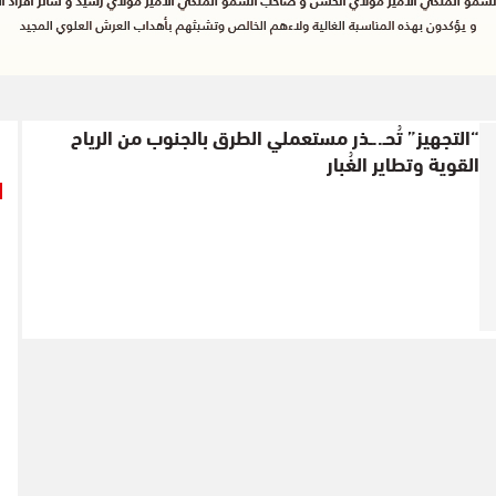
“التجهيز” تُحـ..ـذر مستعملي الطرق بالجنوب من الرياح
القوية وتطاير الغُبار