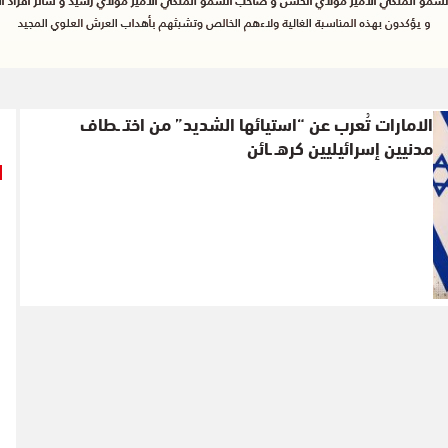
الامارات تُعرب عن “استيائها الشديد” من اختـ ـطاف
مدنيين إسرائيليين كرهـ ـائن