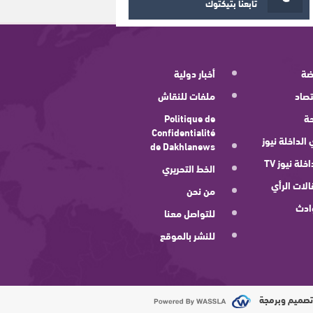
تابعنا بتيكتوك
ضة
أخبار دولية
صاد
ملفات للنقاش
ة
Politique de
Confidentialité
 الداخلة نيوز
de Dakhlanews
اخلة نيوز TV
الخط التحريري
لات الرأي
من نحن
ادث
للتواصل معنا
للنشر بالموقع
صميم وبرمجة