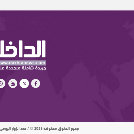
جميع الحقوق محفوظة 2026 © / عدد الزوار اليومي : 15 ألف