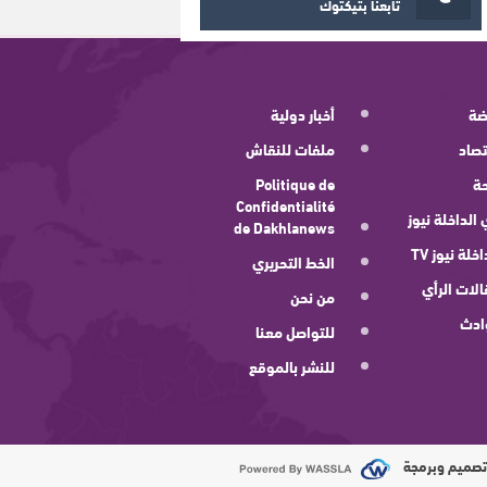
تابعنا بتيكتوك
ضة
أخبار دولية
صاد
ملفات للنقاش
ة
Politique de
Confidentialité
 الداخلة نيوز
de Dakhlanews
اخلة نيوز TV
الخط التحريري
لات الرأي
من نحن
ادث
للتواصل معنا
للنشر بالموقع
صميم وبرمجة