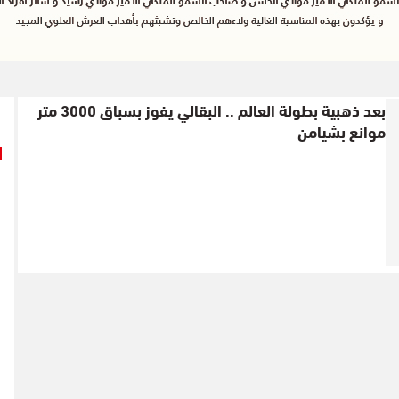
بعد ذهبية بطولة العالم .. البقالي يفوز بسباق 3000 متر
موانع بشيامن