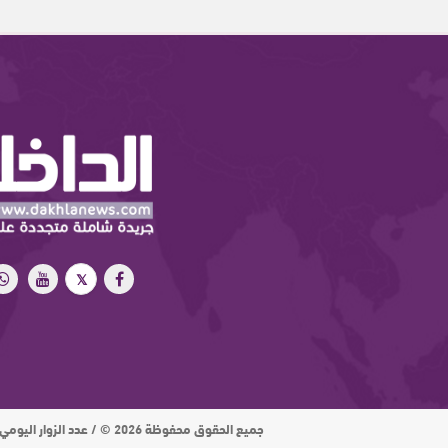
جميع الحقوق محفوظة 2026 © / عدد الزوار اليومي : 15 ألف