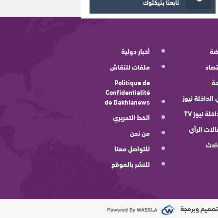
تابعنا بتيكتوك
ضة
أخبار دولية
صاد
ملفات للنقاش
ة
Politique de
Confidentialité
 الداخلة نيوز
de Dakhlanews
اخلة نيوز TV
الخط التحريري
لات الرأي
من نحن
ادث
للتواصل معنا
للنشر بالموقع
صميم وبرمجة