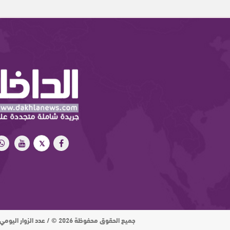
جميع الحقوق محفوظة 2026 © / عدد الزوار اليومي : 15 ألف