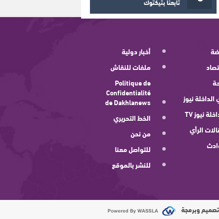
تابعنا بتيكتوك
ضة
أخبار دولية
صاد
ملفات للنقاش
ة
Politique de
Confidentialité
 الداخلة نيوز
de Dakhlanews
اخلة نيوز TV
الخط التحريري
لات الرأي
من نحن
ادث
للتواصل معنا
للنشر بالموقع
صميم وبرمجة