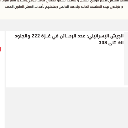
الجيش الإسرائيلي: عدد الرهـ ـائن في غـ ـزة 222 والجنود
القـ ـتلى 308