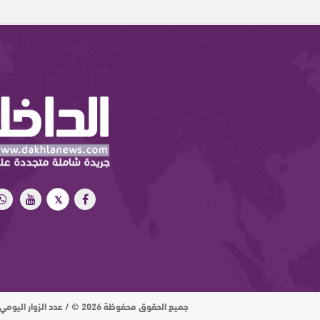
جميع الحقوق محفوظة 2026 © / عدد الزوار اليومي : 15 ألف