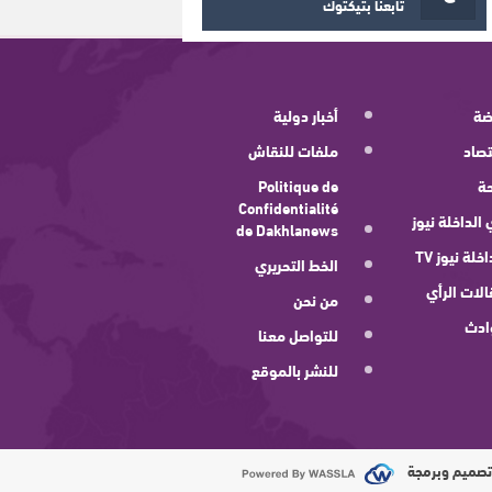
تابعنا بتيكتوك
ضة
أخبار دولية
صاد
ملفات للنقاش
ة
Politique de
Confidentialité
 الداخلة نيوز
de Dakhlanews
اخلة نيوز TV
الخط التحريري
لات الرأي
من نحن
ادث
للتواصل معنا
للنشر بالموقع
صميم وبرمجة