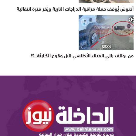
أخنوش يُوقف حملة مراقبة الدراجات النارية ويُقر فترة انتقالية
من يوقف رالي الميناء الأطلسي قبل وقوع الكــارثة..؟!