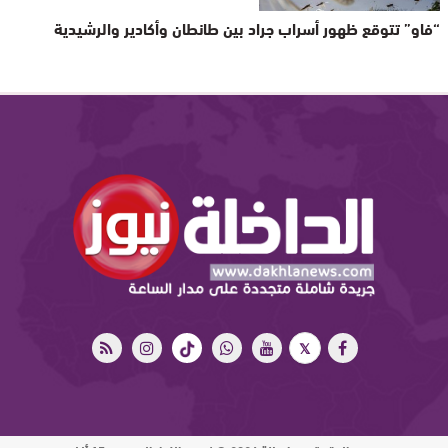
“فاو” تتوقع ظهور أسراب جراد بين طانطان وأكادير والرشيدية