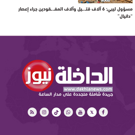
مسؤول ليبي: 6 آلاف قتـ..ـيل وآلاف المفـ..ـقودين جراء إعصار
“دانيال”