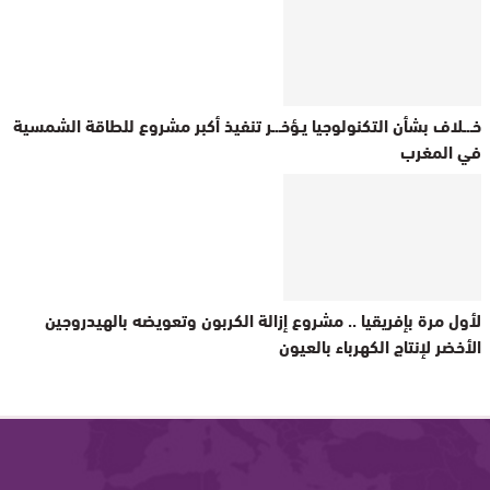
خـ.ـلاف بشأن التكنولوجيا يـؤخـ.ـر تنفيذ أكبر مشروع للطاقة الشمسية
في المغرب
لأول مرة بإفريقيا .. مشروع إزالة الكربون وتعويضه بالهيدروجين
الأخضر لإنتاج الكهرباء بالعيون