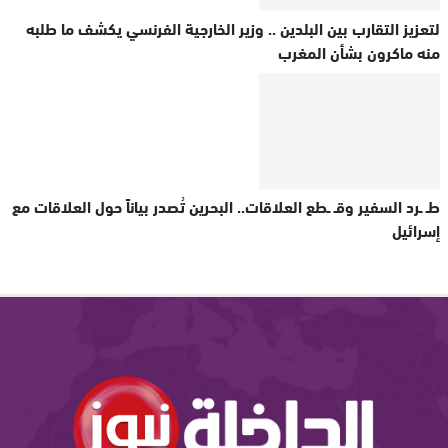
لتعزيز التقارب بين البلدين .. وزير الخارجية الفرنسي يكشف ما طلبه
منه ماكرون بشأن المغرب
طـ ـرد السفير وقـ ـطع العلاقات.. البحرين تُصدر بياناً حول العلاقات مع
إسرائيل