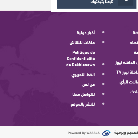
تابعنا بتيكتوك
ضة
أخبار دولية
صاد
ملفات للنقاش
ة
Politique de
Confidentialité
 الداخلة نيوز
de Dakhlanews
اخلة نيوز TV
الخط التحريري
لات الرأي
من نحن
ادث
للتواصل معنا
للنشر بالموقع
صميم وبرمجة