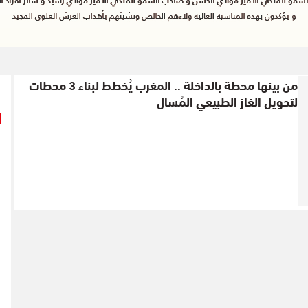
من بينها محطة بالداخلة .. المغرب يُخطط لبناء 3 محطات
لتحويل الغاز الطبيعي المُسال