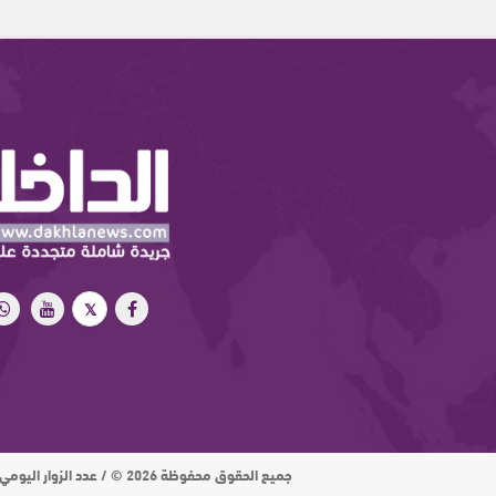
جميع الحقوق محفوظة 2026 © / عدد الزوار اليومي : 15 ألف