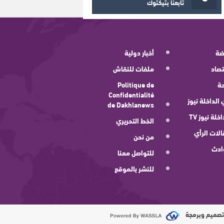
تابعنا بتيكتوك
ضة
أخبار دولية
صاد
ملفات للنقاش
ة
Politique de
Confidentialité
 الداخلة نيوز
de Dakhlanews
اخلة نيوز TV
الخط التحريري
لات الرأي
من نحن
ادث
للتواصل معنا
للنشر بالموقع
صميم وبرمجة