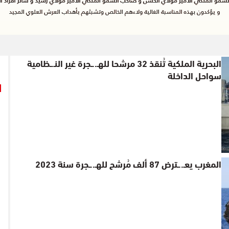
البحرية الملكية تُنقذ 32 مرشحا للهـ..ـجرة غير النـ.ـظامية
سواحل الداخلة
المغرب يعـ..ـترض 87 ألف مُرشح للهـ..ـجرة سنة 2023