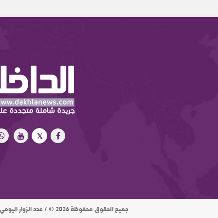
جميع الحقوق محفوظة 2026 © / عدد الزوار اليومي : 15 ألف