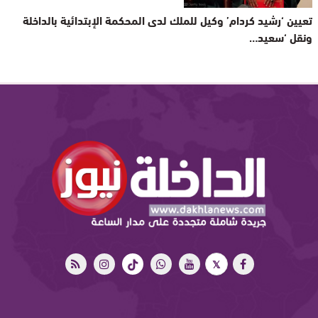
تعيين ‘رشيد كردام’ وكيل للملك لدى المحكمة الإبتدائية بالداخلة
ونقل ‘سعيد…