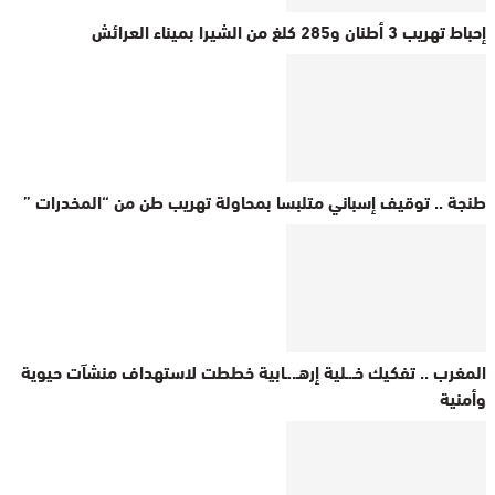
إحباط تهريب 3 أطنان و285 كلغ من الشيرا بميناء العرائش
طنجة .. توقيف إسباني متلبسا بمحاولة تهريب طن من “المخدرات ”
المغرب .. تفكيك خـ.ـلية إرهـ..ـابية خططت لاستهداف منشآت حيوية
وأمنية