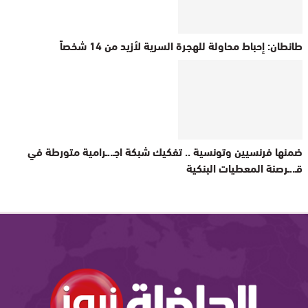
طانطان: إحباط محاولة للهجرة السرية لأزيد من 14 شخصاً
ضمنها فرنسيين وتونسية .. تفكيك شبكة اجـ..ـرامية متورطة في
قـ..ـرصنة المعطيات البنكية