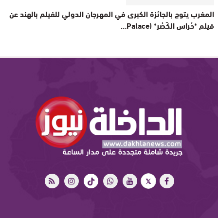
المغرب يتوج بالجائزة الكبرى في المهرجان الدولي للفيلم بالهند عن
فيلم *حُراس الكَصْر* (Palace…