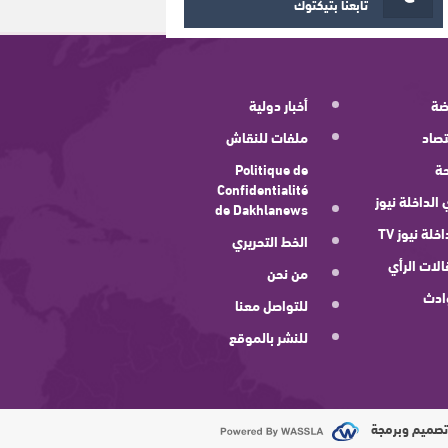
تابعنا بتيكتوك
ضة
أخبار دولية
صاد
ملفات للنقاش
ة
Politique de
Confidentialité
 الداخلة نيوز
de Dakhlanews
اخلة نيوز TV
الخط التحريري
لات الرأي
من نحن
ادث
للتواصل معنا
للنشر بالموقع
صميم وبرمجة