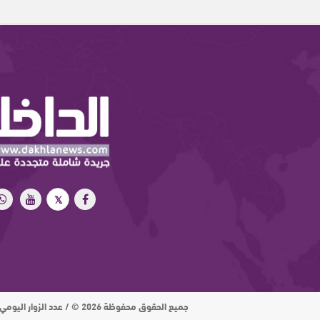
جميع الحقوق محفوظة 2026 © / عدد الزوار اليومي : 15 ألف