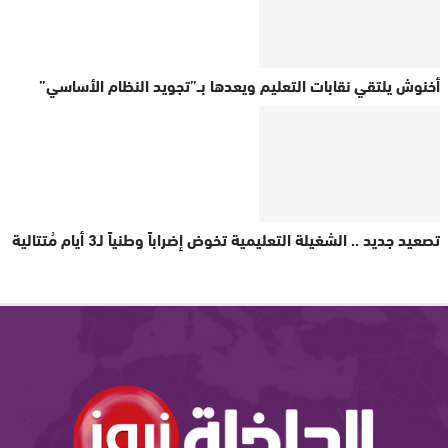
أخنوش يلتقي نقابات التعليم ويعدها بــ”تجويد النظام الأساسي”
تصعيد جديد .. الشغيلة التعليمية تخوض إضراباً وطنياً لـ3 أيام مُتتالية