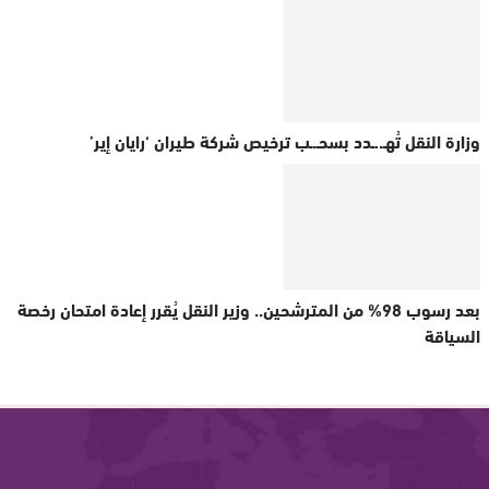
وزارة النقل تُهـ..ـدد بسحـ.ـب ترخيص شركة طيران ‘رايان إير’
بعد رسوب 98% من المترشحين.. وزير النقل يُقرر إعادة امتحان رخصة
السياقة