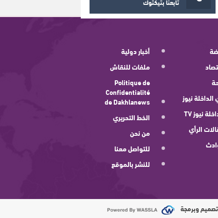
تابعنا بتيكتوك
ضة
أخبار دولية
صاد
ملفات للنقاش
ة
Politique de
Confidentialité
 الداخلة نيوز
de Dakhlanews
اخلة نيوز TV
الخط التحريري
لات الرأي
من نحن
ادث
للتواصل معنا
للنشر بالموقع
صميم وبرمجة