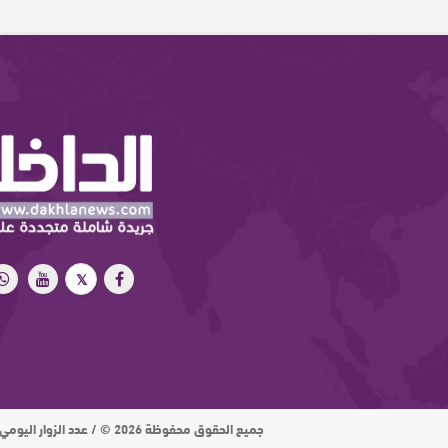
جميع الحقوق محفوظة 2026 © / عدد الزوار اليومي : 15 ألف