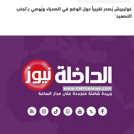
غوتيريش يُصدر تقريراً حول الوضع في الصحراء ويُوصي بـ’تجنب
التصعيد’