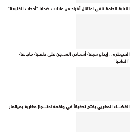
النيابة العامة تنفي اعتقال أفراد من عائلات ضحايا “أحداث القليعة”
القنيطرة .. إيداع سبعة أشخاص السـ ـجن على خلفــية فاجـ ـعة
“الماحيا”
القضـ..ـاء المغربي يفتح تحقيقاً في واقعة احتـ..ـجاز مغاربة بميانمار