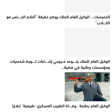
الخميسات .. الوكيل العام للملك يوضح حقيقة “أفلام الجـ..ـنس مع
الكـ.ـلاب”
الوكيل العام للملك يتـ..ـوعد مُــروجي إشـ..ـاعات تـ..ـورط شخصيات
ومؤسسات وطنية في قضية…
الوكيل العام بطنجة ..وفـ..ـاة الطبيب العسكري ‘طبيعية’ (بلاغ)