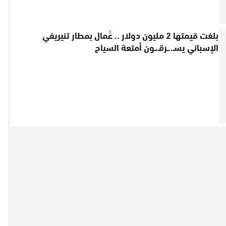
بلغت قيمتها 2 مليون دولار .. عُمال بمطار تنيريفي
الإسباني يسـ..ـرقـ،ـون أمتعة السياح