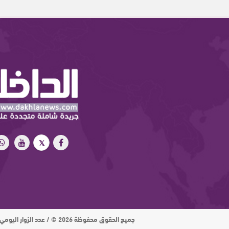
جميع الحقوق محفوظة 2026 © / عدد الزوار اليومي : 15 ألف