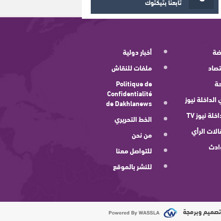
تابعنا بتيكتوك
ضة
أخبار دولية
صاد
ملفات للنقاش
ة
Politique de
Confidentialité
 الداخلة نيوز
de Dakhlanews
اخلة نيوز TV
الخط التحريري
لات الرأي
من نحن
ادث
للتواصل معنا
للنشر بالموقع
صميم وبرمجة