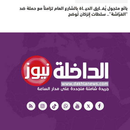
بائع متجول يُفـ ـارق الحيـ ـاة بالشارع العام تزامناً مع حملة ضد
“الفرّاشة”.. سلطات إنزكان تُوضح