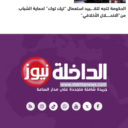
الحكومة تتجه لتقـ..ـييد استعمال “تيك توك” لحماية الشباب
من”الانحــ.ـــلال الأخلاقي”