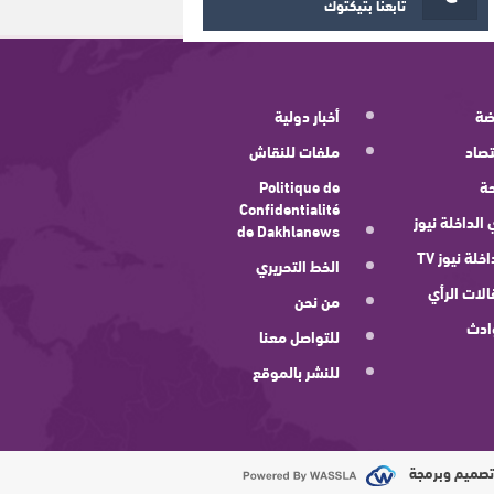
تابعنا بتيكتوك
ضة
أخبار دولية
صاد
ملفات للنقاش
ة
Politique de
Confidentialité
 الداخلة نيوز
de Dakhlanews
اخلة نيوز TV
الخط التحريري
لات الرأي
من نحن
ادث
للتواصل معنا
للنشر بالموقع
صميم وبرمجة