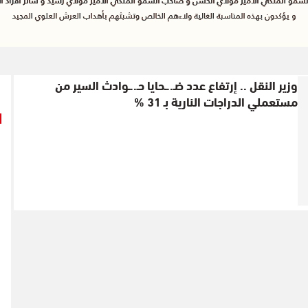
وزير النقل .. إرتفاع عدد ضـ..ـحايا حـ..ـوادث السير من
مستعملي الدراجات النارية بـ 31 %