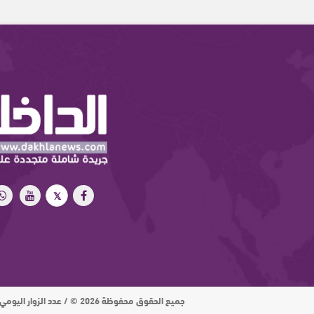
جميع الحقوق محفوظة 2026 © / عدد الزوار اليومي : 15 ألف