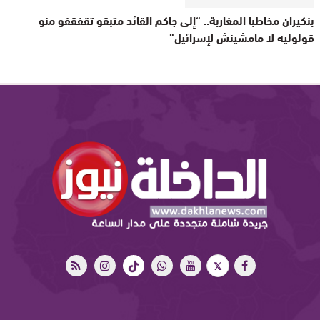
بنكيران مخاطبا المغاربة.. “إلى جاكم القائد متبقو تقفقفو منو
قولوليه لا مامشينش لإسرائيل”