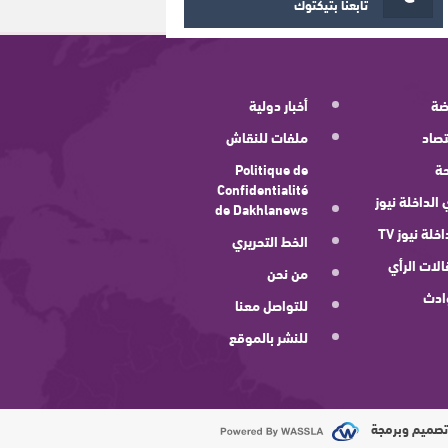
تابعنا بتيكتوك
ضة
أخبار دولية
صاد
ملفات للنقاش
ة
Politique de
Confidentialité
 الداخلة نيوز
de Dakhlanews
اخلة نيوز TV
الخط التحريري
لات الرأي
من نحن
ادث
للتواصل معنا
للنشر بالموقع
صميم وبرمجة