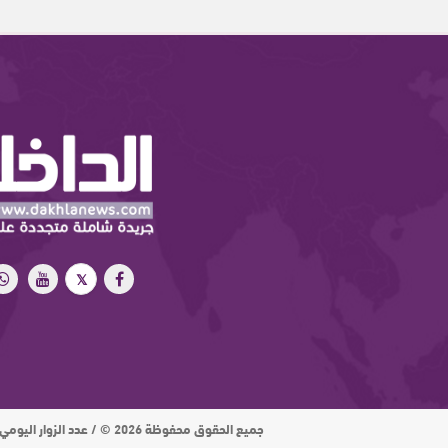
جميع الحقوق محفوظة 2026 © / عدد الزوار اليومي : 15 ألف