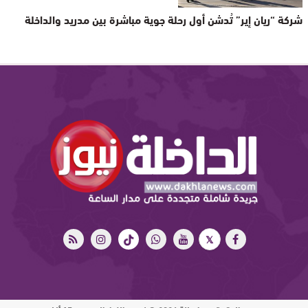
شركة “ريان إير” تُدشن أول رحلة جوية مباشرة بين مدريد والداخلة