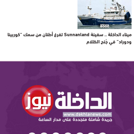
ميناء الداخلة .. سفينة Sunnanland تفرغ أطنان من سمك “كوربينا
ودوراد” في جُنح الظلام