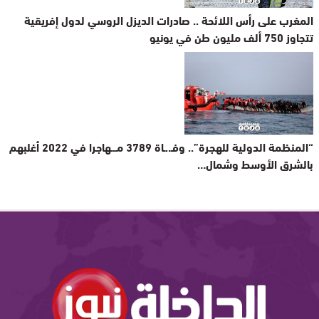
المغرب على رأس اللائحة .. صادرات الديزل الروسي لدول إفريقية
تتجاوز 750 ألف مليون طن في يونيو
“المنظمة الدولية للهجرة”.. وفـ..ـاة 3789 مـ.ـهاجرا في 2022 أغلبهم
بالشرق الأوسط وشمال…