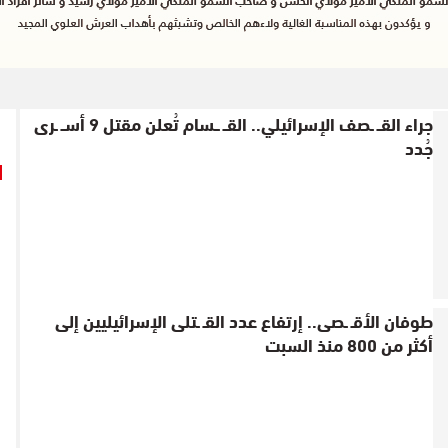
جراء القــ ـصف الإسرائيلي.. القــ ــسام تُعلن مقتل 9 أســ ـرى
جُدد
طوفان الأقـ ـصى.. إرتفاع عدد القـ ـتلى الإسرائيليين إلى
أكثر من 800 منذ السبت