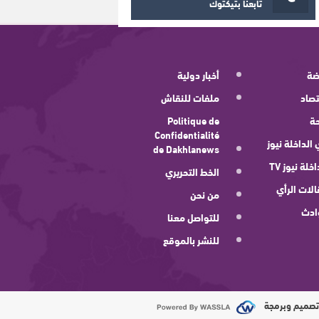
تابعنا بتيكتوك
ضة
أخبار دولية
صاد
ملفات للنقاش
ة
Politique de
Confidentialité
 الداخلة نيوز
de Dakhlanews
اخلة نيوز TV
الخط التحريري
لات الرأي
من نحن
ادث
للتواصل معنا
للنشر بالموقع
صميم وبرمجة