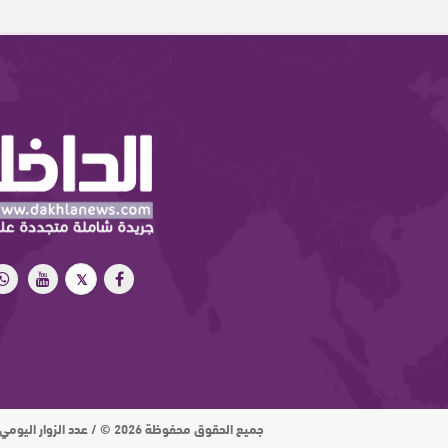
جميع الحقوق محفوظة 2026 © / عدد الزوار اليومي : 15 ألف