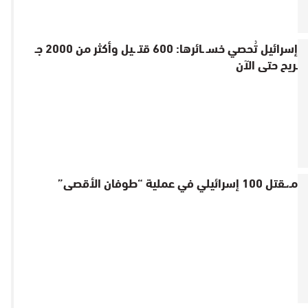
إسرائيل تُحصي خسـ ـائرها: 600 قتـ ـيل وأكثر من 2000 جـ
ـريح حتى الآن
مـ،ـقتل 100 إسرائيلي في عملية “طوفان الأقصى”