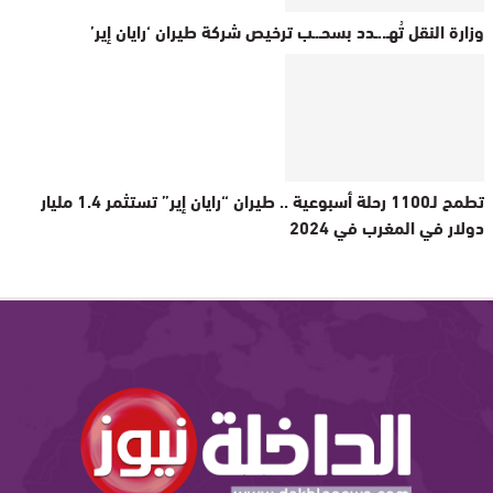
وزارة النقل تُهـ..ـدد بسحـ.ـب ترخيص شركة طيران ‘رايان إير’
تطمح لـ1100 رحلة أسبوعية .. طيران “رايان إير” تستثمر 1.4 مليار
دولار في المغرب في 2024