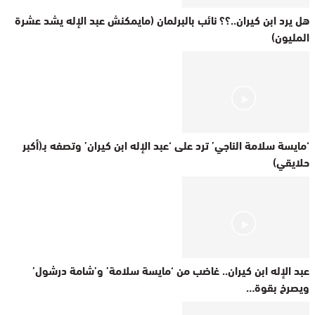
هل يرد ابن كيران..؟؟ نائب بالبرلمان (مايمكنش عبد الإله يشد عشرة
المليون)
‘مايسة سلامة الناجي’ ترد على ‘عبد الإله ابن كيران’ وتصفه بـ(أكبر
حلايقي)
عبد الإله ابن كيران.. غاضب من ‘مايسة سلامة’ و’شامة درشول’
ويصرخ بقوة…