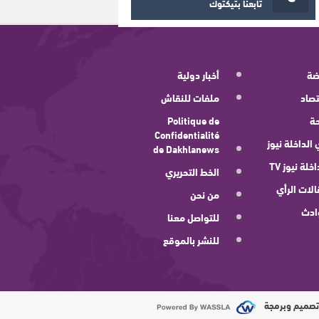
تابعنا بتيكتوك
ضة
أخبار دولية
صاد
ملفات للنقاش
ة
Politique de
Confidentialité
 الداخلة نيوز
de Dakhlanews
اخلة نيوز TV
الخط التحريري
لات الرأي
من نحن
ادث
للتواصل معنا
للنشر بالموقع
صميم وبرمجة