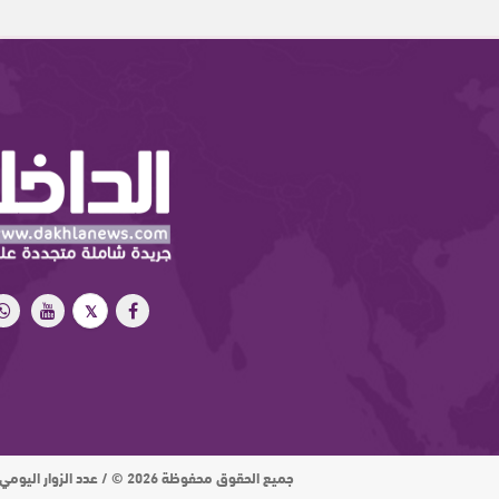
جميع الحقوق محفوظة 2026 © / عدد الزوار اليومي : 15 ألف