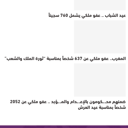
عيد الشباب .. عفو ملكي يشمل 760 سجيناً
المغرب.. عفو ملكي عن 637 شخصاً بمناسبة “ثورة الملك والشعب”
ضمنهم محـ..ـكومون بالإعـ..ـدام والمـ..ـؤبد .. عفو ملكي عن 2052
شخصاً بمناسبة عيد العرش