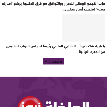
حزب التجمع الوطني للأحرار وبالتوافق مع فرق الأغلبية يرشح ‘امبارك
حمية’ لمنصب أمين مجلس…
بأغلبية 264 صوتاً .. الطالبي العلمي رئيساً لمجلس النواب لما تبقى
من الفترة النيابية
جار التحميل ...