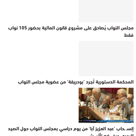
مجلس النواب يُصادق على مشروع قانون المالية بحضور 105 نواب
فقط
المحكمة الدستورية تُجرد ‘بودريقة’ من عضوية مجلس النواب
إنسـ ـحاب ‘عبد العزيز آبا’ من يوم دراسي بمجلس النواب حول الصيد
البحري ورفـ ـضه تأثيـ ـث…