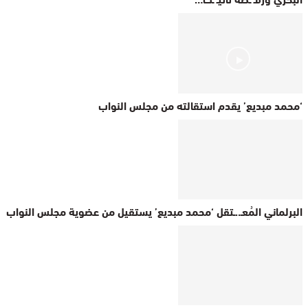
‘محمد مبديع’ يقدم استقالته من مجلس النواب
البرلماني المُعـ..ـتقل ‘محمد مبديع’ يستقيل من عضوية مجلس النواب